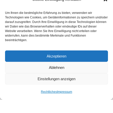
Mit der QS-Zertifizierung und der Zertifizierung für die
Qualitätszeichen „Geprüfte Qualität aus Bayern und
Um Ihnen die bestmögliche Erfahrung zu bieten, verwenden wir
Franken“ sowie das „Regionalfenster“ ebnet Hartmut
Technologien wie Cookies, um Geräteinformationen zu speichern und/oder
Munzert den Weg für das überregionale SB-Geschäft.
darauf zuzugreifen. Durch Ihre Einwilligung in diese Technologien können
wir Daten wie das Browserverhalten oder eindeutige IDs auf dieser
Website verarbeiten. Wenn Sie Ihre Einwilligung nicht erteilen oder
widerrufen, kann dies bestimmte Merkmale und Funktionen
beeinträchtigen.
Akzeptieren
Ablehnen
Einstellungen anzeigen
Rechtliches
Impressum
Munzert GmbH