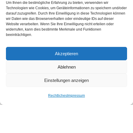
Um Ihnen die bestmögliche Erfahrung zu bieten, verwenden wir
allein und im Team
Technologien wie Cookies, um Geräteinformationen zu speichern und/oder
Qualität, Hygiene und Sauberkeit sind Ihnen
darauf zuzugreifen. Durch Ihre Einwilligung in diese Technologien können
wir Daten wie das Browserverhalten oder eindeutige IDs auf dieser
wichtig
Website verarbeiten. Wenn Sie Ihre Einwilligung nicht erteilen oder
widerrufen, kann dies bestimmte Merkmale und Funktionen
beeinträchtigen.
Akzeptieren
Ablehnen
Einstellungen anzeigen
Rechtliches
Impressum